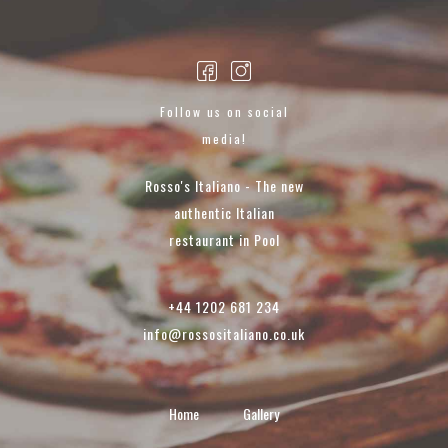
Follow us on social
media!
Rosso's Italiano - The new
authentic Italian
restaurant in Pool
+44 1202 681 234
info@rossositaliano.co.uk
Home
Gallery