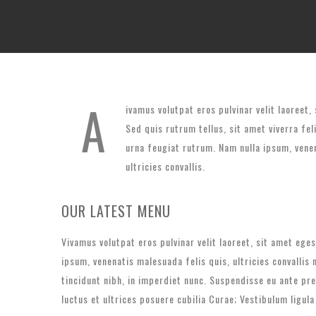
A
ivamus volutpat eros pulvinar velit laoreet,
Sed quis rutrum tellus, sit amet viverra fel
urna feugiat rutrum. Nam nulla ipsum, vene
ultricies convallis.
OUR LATEST MENU
Vivamus volutpat eros pulvinar velit laoreet, sit amet ege
ipsum, venenatis malesuada felis quis, ultricies convallis
tincidunt nibh, in imperdiet nunc. Suspendisse eu ante pr
luctus et ultrices posuere cubilia Curae; Vestibulum ligula