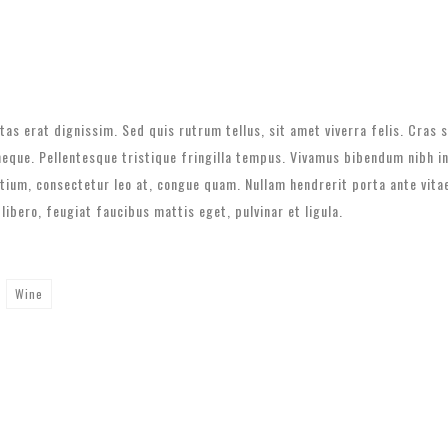
stas erat dignissim. Sed quis rutrum tellus, sit amet viverra felis. Cras
 neque. Pellentesque tristique fringilla tempus. Vivamus bibendum nibh i
etium, consectetur leo at, congue quam. Nullam hendrerit porta ante vita
 libero, feugiat faucibus mattis eget, pulvinar et ligula.
Wine