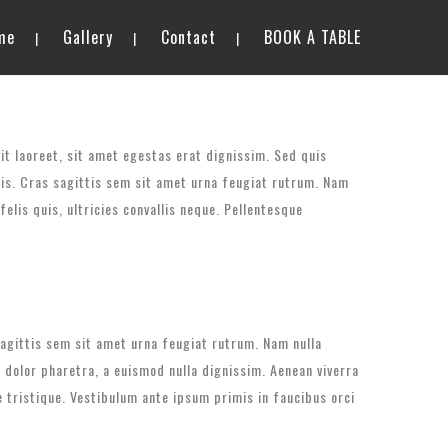
me
Gallery
Contact
BOOK A TABLE
lit laoreet, sit amet egestas erat dignissim. Sed quis
elis. Cras sagittis sem sit amet urna feugiat rutrum. Nam
elis quis, ultricies convallis neque. Pellentesque
 sagittis sem sit amet urna feugiat rutrum. Nam nulla
n dolor pharetra, a euismod nulla dignissim. Aenean viverra
e tristique. Vestibulum ante ipsum primis in faucibus orci