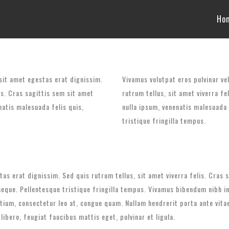
Ho
 sit amet egestas erat dignissim.
Vivamus volutpat eros pulvinar ve
is. Cras sagittis sem sit amet
rutrum tellus, sit amet viverra f
natis malesuada felis quis,
nulla ipsum, venenatis malesuada f
tristique fringilla tempus.
stas erat dignissim. Sed quis rutrum tellus, sit amet viverra felis. Cras
 neque. Pellentesque tristique fringilla tempus. Vivamus bibendum nibh i
etium, consectetur leo at, congue quam. Nullam hendrerit porta ante vita
 libero, feugiat faucibus mattis eget, pulvinar et ligula.