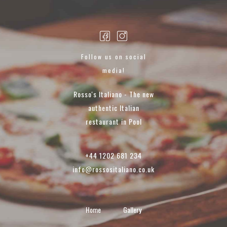
Follow us on social
media!
Rosso's Italiano - The new
authentic Italian
restaurant in Pool
+44 1202 681 234
info@rossositaliano.co.uk
Home
Gallery